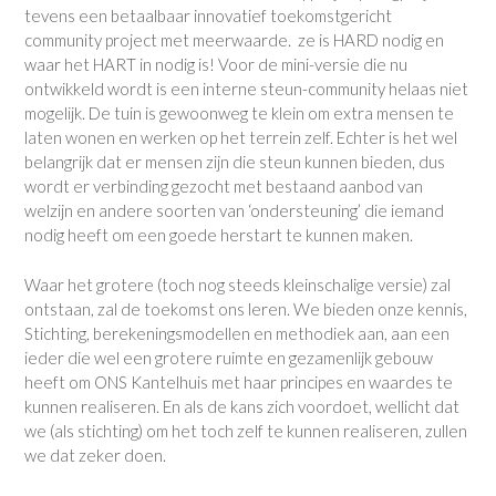
tevens een betaalbaar innovatief toekomstgericht
community project met meerwaarde. ze is HARD nodig en
waar het HART in nodig is! Voor de mini-versie die nu
ontwikkeld wordt is een interne steun-community helaas niet
mogelijk. De tuin is gewoonweg te klein om extra mensen te
laten wonen en werken op het terrein zelf. Echter is het wel
belangrijk dat er mensen zijn die steun kunnen bieden, dus
wordt er verbinding gezocht met bestaand aanbod van
welzijn en andere soorten van ‘ondersteuning’ die iemand
nodig heeft om een goede herstart te kunnen maken.
Waar het grotere (toch nog steeds kleinschalige versie) zal
ontstaan, zal de toekomst ons leren. We bieden onze kennis,
Stichting, berekeningsmodellen en methodiek aan, aan een
ieder die wel een grotere ruimte en gezamenlijk gebouw
heeft om ONS Kantelhuis met haar principes en waardes te
kunnen realiseren. En als de kans zich voordoet, wellicht dat
we (als stichting) om het toch zelf te kunnen realiseren, zullen
we dat zeker doen.