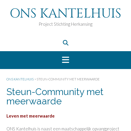
Doorgaan
ONS KANTELHUIS
naar
inhoud
Project Stichting Herkansing
ONS KANTELHUIS
>
STEUN-COMMUNITY MET MEERWAARDE
Steun-Community met
meerwaarde
Leven met meerwaarde
ONS Kantelhuis is naast een maatschappelijk opvangproject