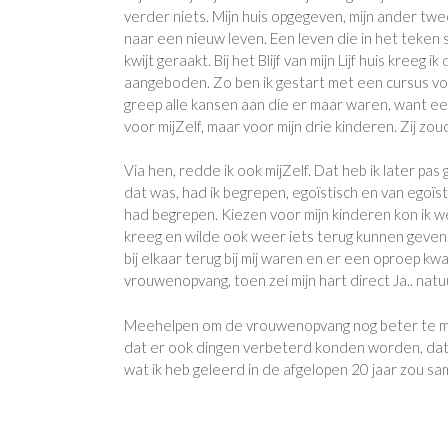
verder niets. Mijn huis opgegeven, mijn ander twe
naar een nieuw leven. Een leven die in het teke
kwijt geraakt. Bij het Blijf van mijn Lijf huis kreeg
aangeboden. Zo ben ik gestart met een cursus voor
greep alle kansen aan die er maar waren, want een
voor mijZelf, maar voor mijn drie kinderen. Zij 
Via hen, redde ik ook mijZelf. Dat heb ik later pa
dat was, had ik begrepen, egoïstisch en van egoï
had begrepen. Kiezen voor mijn kinderen kon ik we
kreeg en wilde ook weer iets terug kunnen geven.
bij elkaar terug bij mij waren en er een oproep 
vrouwenopvang, toen zei mijn hart direct Ja.. natu
Meehelpen om de vrouwenopvang nog beter te ma
dat er ook dingen verbeterd konden worden, dat za
wat ik heb geleerd in de afgelopen 20 jaar zou s