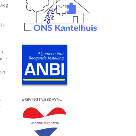
p weg
f
n
 Ik
ant
e ik
eer
t
#GIVINGTUESDAYNL
s