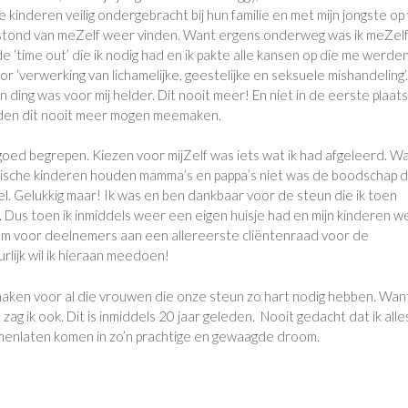
e kinderen veilig ondergebracht bij hun familie en met mijn jongste o
n stond van meZelf weer vinden. Want ergens onderweg was ik meZel
 ik de ‘time out’ die ik nodig had en ik pakte alle kansen op die me werde
 ‘verwerking van lichamelijke, geestelijke en seksuele mishandeling’.
 ding was voor mij helder. Dit nooit meer! En niet in de eerste plaats
zouden dit nooit meer mogen meemaken.
s goed begrepen. Kiezen voor mijZelf was iets wat ik had afgeleerd. W
stische kinderen houden mamma’s en pappa’s niet was de boodschap di
l. Gelukkig maar! Ik was en ben dankbaar voor de steun die ik toen
 Dus toen ik inmiddels weer een eigen huisje had en mijn kinderen w
kwam voor deelnemers aan een allereerste cliëntenraad voor de
urlijk wil ik hieraan meedoen!
ken voor al die vrouwen die onze steun zo hart nodig hebben. Wan
g ik ook. Dit is inmiddels 20 jaar geleden. Nooit gedacht dat ik alle
amenlaten komen in zo’n prachtige en gewaagde droom.