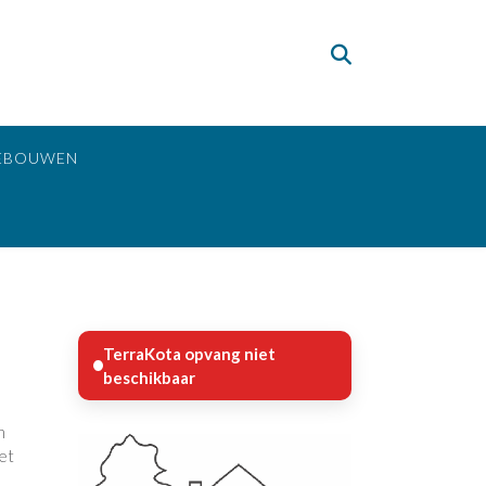
EBOUWEN
TerraKota opvang niet
beschikbaar
n
het