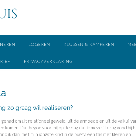
UIS
NEREN
LOGEREN
KLUSSEN & KAMPEREN
ME
RIEF
PRIVACYVERKLARING
ta
g zo graag wil realiseren?
 gehad om uit relationeel geweld, uit de armoede en uit de valkuil va
nen komen. Dat begon voor mij op de dag dat ik mezelf terug vond bij 
ar stond ik dan, met mijn jongste kind in de buggy, een tas met kleren en